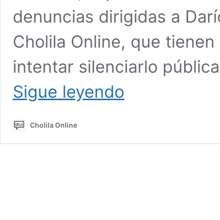
denuncias dirigidas a Darí
Cholila Online, que tienen
intentar silenciarlo públi
Martín
Sigue leyendo
Castro,
el
abogado
Cholila Online
“VIP”
de
Massoni
y
del
subjefe
de
Policía
Nestor
“El