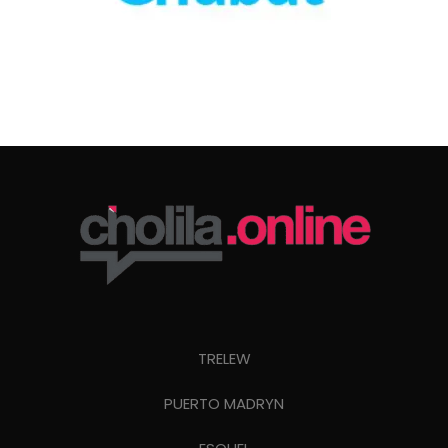
TRELEW
PUERTO MADRYN