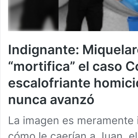
Indignante: Miquelare
“mortifica” el caso C
escalofriante homici
nunca avanzó
La imagen es meramente il
cómo le caerían a Juan, e