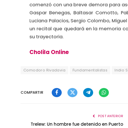
comenzó con una breve demora para aseg
Gaspar Benegas, Baltasar Comotto, Pabl
Luciana Palacios, Sergio Colombo, Miguel 
un recital que quedará en la memoria com
su trayectoria.
Cholila Online
Comodoro Rivadavia
Fundamentalistas
Indio S
COMPARTIR
Facebook
Twitter
Telegram
WhatsApp
POST ANTERIOR
Trelew: Un hombre fue detenido en Puerto