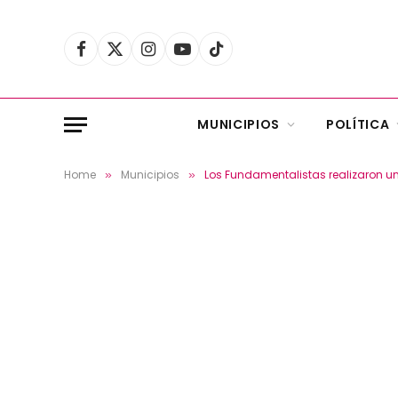
Facebook
X
Instagram
YouTube
TikTok
(Twitter)
MUNICIPIOS
POLÍTICA
Home
Municipios
Los Fundamentalistas realizaron u
»
»