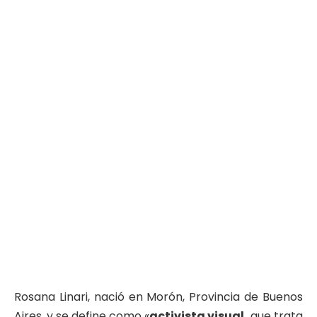
Rosana Linari, nació en Morón, Provincia de Buenos
Aires, y se define como «
activista visual,
que trata