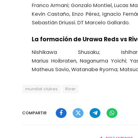
Franco Armani; Gonzalo Montiel, Lucas Ma
Kevin Castaño, Enzo Pérez, Ignacio Fern
Sebastián Driussi. DT Marcelo Gallardo.
La formación de Urawa Reds vs Riv
Nishikawa Shusaku; Ishi
Marius Hoibraten, Naganuma Yoichi; Yas
Matheus Savio, Watanabe Ryoma; Matsuo Y
mundial clubes
River
COMPARTIR
Facebook
Twitter
Telegram
WhatsApp