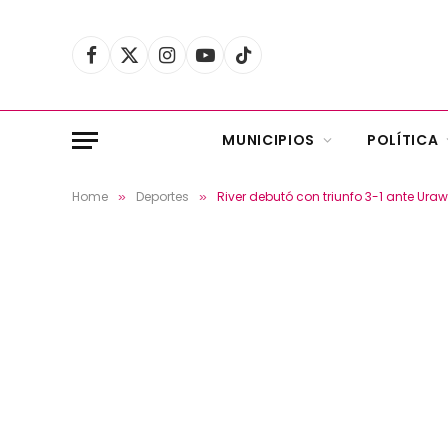
Facebook
X
Instagram
YouTube
TikTok
(Twitter)
MUNICIPIOS
POLÍTICA
Home
Deportes
River debutó con triunfo 3-1 ante Ura
»
»