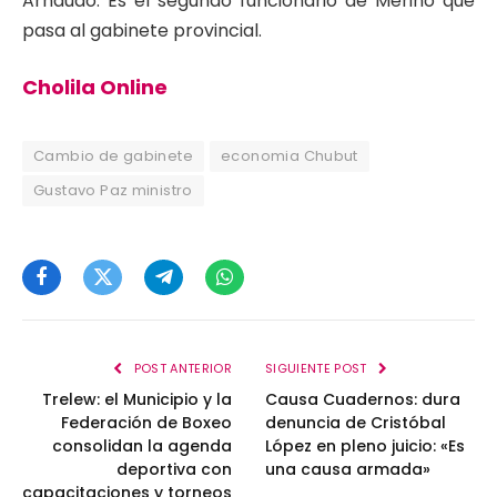
Arnaudo. Es el segundo funcionario de Merino que
pasa al gabinete provincial.
Cholila Online
Cambio de gabinete
economia Chubut
Gustavo Paz ministro
Facebook
Twitter
Telegram
WhatsApp
POST ANTERIOR
SIGUIENTE POST
Trelew: el Municipio y la
Causa Cuadernos: dura
Federación de Boxeo
denuncia de Cristóbal
consolidan la agenda
López en pleno juicio: «Es
deportiva con
una causa armada»
capacitaciones y torneos