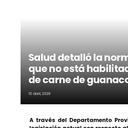
Salud detalló la nor
que no está habilita
de carne de guanac
10 abril, 2026
A través del Departamento Provi