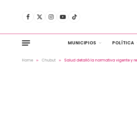
Facebook
X
Instagram
YouTube
TikTok
(Twitter)
MUNICIPIOS
POLÍTICA
Home
Chubut
Salud detalló la normativa vigente y 
»
»