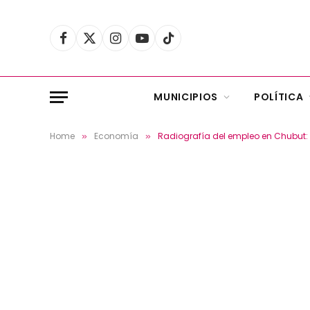
Facebook
X
Instagram
YouTube
TikTok
(Twitter)
MUNICIPIOS
POLÍTICA
Home
Economía
Radiografía del empleo en Chubut: 
»
»