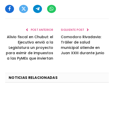
Facebook
Twitter
Telegram
WhatsApp
POST ANTERIOR
SIGUIENTE POST
Alivio fiscal en Chubut: el
Comodoro Rivadavia:
Ejecutivo envió a la
Tráiler de salud
Legislatura un proyecto
municipal atiende en
para eximir de impuestos
Juan XXIII durante junio
a las PyMEs que inviertan
NOTICIAS RELACIONADAS