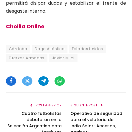
permitirá disipar dudas y estabilizar el frente de
desgaste interno.
Cholila Online
Córdoba
Daga Atlántica
Estados Unidos
Fuerzas Armadas
Javier Milei
Facebook
Twitter
Telegram
WhatsApp
POST ANTERIOR
SIGUIENTE POST
Cuatro futbolistas
Operativo de seguridad
debutaron en la
para el velatorio del
Selección Argentina ante
Indio Solari: Accesos,
Honduras
peajes y