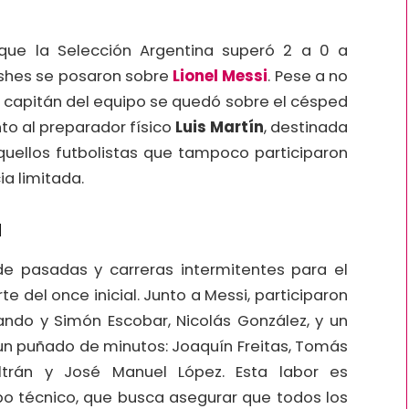
 que la Selección Argentina superó 2 a 0 a
lashes se posaron sobre
Lionel Messi
. Pese a no
 capitán del equipo se quedó sobre el césped
nto al preparador físico
Luis Martín
, destinada
quellos futbolistas que tampoco participaron
a limitada.
d
de pasadas y carreras intermitentes para el
e del once inicial. Junto a Messi, participaron
vando y Simón Escobar, Nicolás González, y un
un puñado de minutos: Joaquín Freitas, Tomás
ltrán y José Manuel López. Esta labor es
po técnico, que busca asegurar que todos los