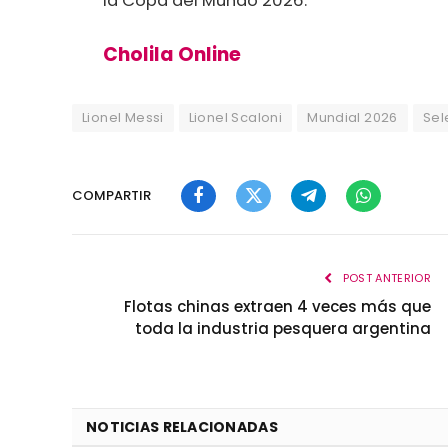
la Copa del Mundo 2026.
Cholila Online
Lionel Messi
Lionel Scaloni
Mundial 2026
Sel
COMPARTIR
Facebook
Twitter
Telegram
WhatsApp
POST ANTERIOR
Flotas chinas extraen 4 veces más que
toda la industria pesquera argentina
NOTICIAS RELACIONADAS