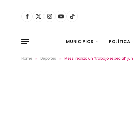
Facebook
X
Instagram
YouTube
TikTok
(Twitter)
MUNICIPIOS
POLÍTICA
Home
Deportes
Messi realizó un “trabajo especial” ju
»
»