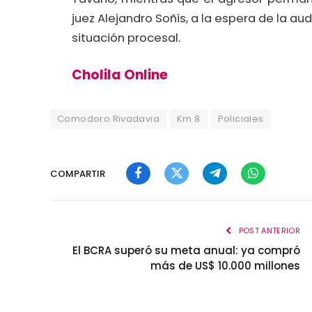
juez Alejandro Soñis, a la espera de la au
situación procesal.
Cholila Online
Comodoro Rivadavia
Km 8
Policiales
COMPARTIR
Facebook
Twitter
Telegram
WhatsApp
POST ANTERIOR
El BCRA superó su meta anual: ya compró
más de US$ 10.000 millones