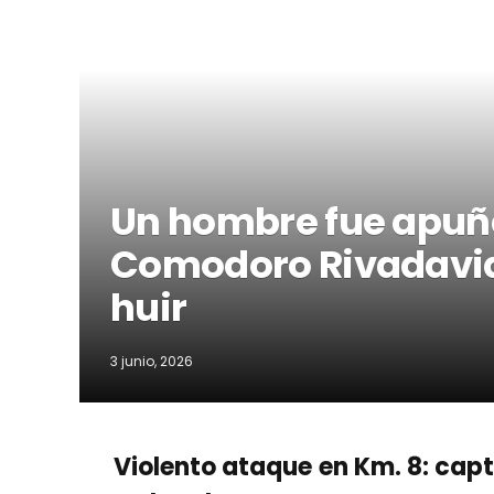
Un hombre fue apuña
Comodoro Rivadavia 
huir
3 junio, 2026
Violento ataque en Km. 8: cap