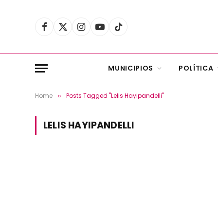
Facebook
X
Instagram
YouTube
TikTok
(Twitter)
MUNICIPIOS
POLÍTICA
Home
Posts Tagged "Lelis Hayipandelli"
»
LELIS HAYIPANDELLI