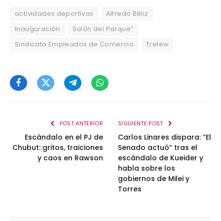
actividades deportivas
Alfredo Béliz
Inauguración
Salón del Parque”
Sindicato Empleados de Comercio
Trelew
Facebook
Twitter
Telegram
WhatsApp
POST ANTERIOR
SIGUIENTE POST
Escándalo en el PJ de
Carlos Linares dispara: “El
Chubut: gritos, traiciones
Senado actuó” tras el
y caos en Rawson
escándalo de Kueider y
habla sobre los
gobiernos de Milei y
Torres