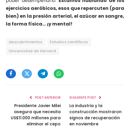
poder desempeñarlo.
Estamos hablando de los
ejercicios aeróbicos, esos que repercuten (para
bien) en la presión arterial, el azúcar en sangre,
la forma física… ¡y mental!
descubrimientos
Estudios científicos
Universidad de Harvard
Facebook
Twitter
Telegram
WhatsApp
POST ANTERIOR
SIGUIENTE POST
Presidente Javier Milei
La industria y la
asegura que necesita
construcción mostraron
US$11.000 millones para
signos de recuperación
eliminar el cepo
en noviembre