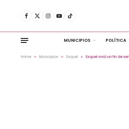
Facebook
X
Instagram
YouTube
TikTok
(Twitter)
MUNICIPIOS
POLÍTICA
Home
Municipios
Esquel
Esquel vivió un fin de 
»
»
»