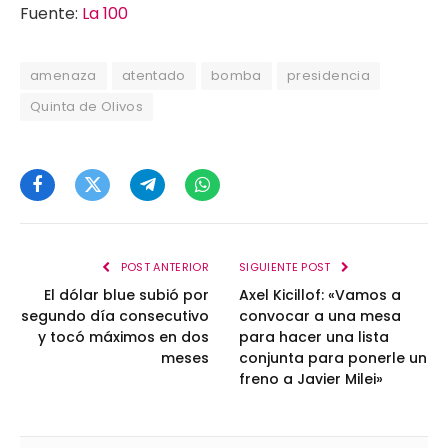
Fuente:
La 100
amenaza
atentado
bomba
presidencia
Quinta de Olivos
Facebook
Twitter
Telegram
WhatsApp
POST ANTERIOR
SIGUIENTE POST
El dólar blue subió por
Axel Kicillof: «Vamos a
segundo día consecutivo
convocar a una mesa
y tocó máximos en dos
para hacer una lista
meses
conjunta para ponerle un
freno a Javier Milei»