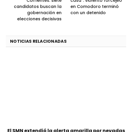
Corrientes: siete
casa”: violento forcejeo
candidatos buscan la
en Comodoro terminó
gobernación en
con un detenido
elecciones decisivas
NOTICIAS RELACIONADAS
El SMN extendió la alerta amarilla por nevadas