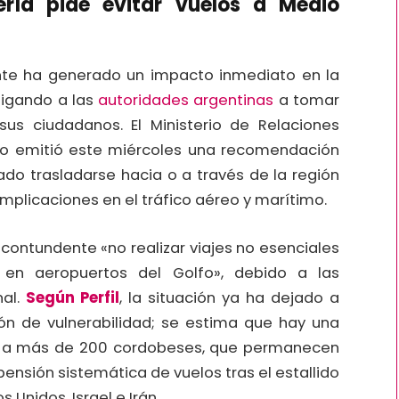
lería pide evitar vuelos a Medio
nte ha generado un impacto inmediato en la
bligando a las
autoridades argentinas
a tomar
us ciudadanos. El Ministerio de Relaciones
ulto emitió este miércoles una recomendación
ado trasladarse hacia o a través de la región
omplicaciones en el tráfico aéreo y marítimo.
contundente «no realizar viajes no esenciales
 en aeropuertos del Golfo», debido a las
nal.
Según Perfil
, la situación ya ha dejado a
ón de vulnerabilidad; se estima que hay una
do a más de 200 cordobeses, que permanecen
pensión sistemática de vuelos tras el estallido
 Unidos, Israel e Irán.