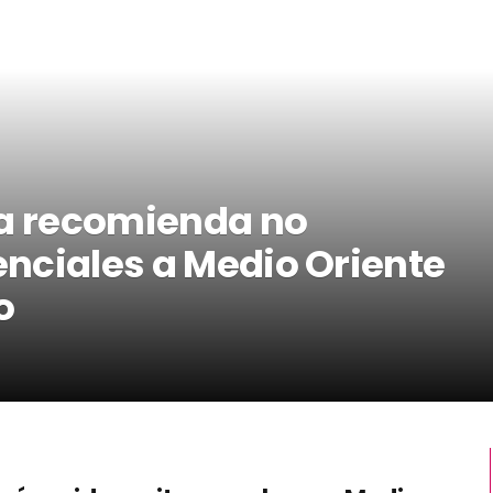
na recomienda no
senciales a Medio Oriente
o