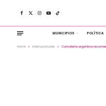
Facebook
X
Instagram
YouTube
TikTok
(Twitter)
MUNICIPIOS
POLÍTICA
Home
Internacionales
Cancillería argentina recomiend
»
»