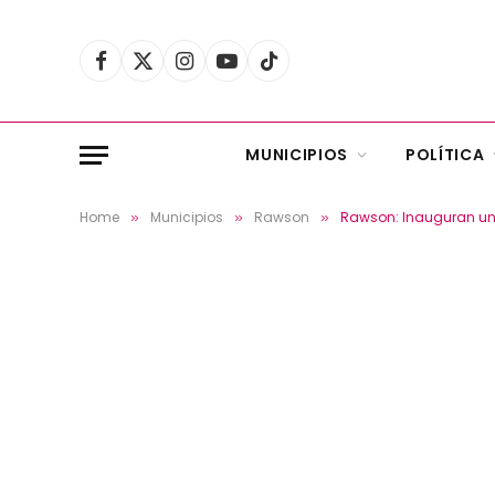
Facebook
X
Instagram
YouTube
TikTok
(Twitter)
MUNICIPIOS
POLÍTICA
Home
Municipios
Rawson
Rawson: Inauguran una
»
»
»