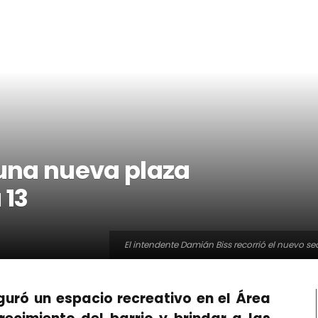
una nueva plaza
 13
El intendente Damián Biss recorrió el nuevo se
uró un espacio recreativo en el Área