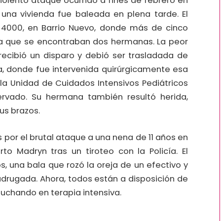
iolento ataque ocurrido a fines de febrero en
una vivienda fue baleada en plena tarde. El
l 4000, en Barrio Nuevo, donde más de cinco
la que se encontraban dos hermanas. La peor
 recibió un disparo y debió ser trasladada de
ma, donde fue intervenida quirúrgicamente esa
 Unidad de Cuidados Intensivos Pediátricos
rvado. Su hermana también resultó herida,
us brazos.
por el brutal ataque a una nena de 11 años en
to Madryn tras un tiroteo con la Policía. El
s, una bala que rozó la oreja de un efectivo y
drugada. Ahora, todos están a disposición de
 luchando en terapia intensiva.