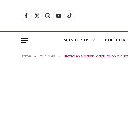
Facebook
X
Instagram
YouTube
TikTok
(Twitter)
MUNICIPIOS
POLÍTICA
Home
Policiales
Tiroteo en Madryn: capturaron a cuat
»
»