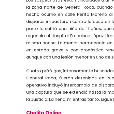
Los sospechosos están vinculados a un v
la zona norte de General Roca, cuando 
hecho ocurrió en calle Perito Moreno a
disparos impactaron contra la casa en 
parte la sufrió una niña de 11 años, que
urgencia al Hospital Francisco López Li
misma noche. La menor permanecía en la
en estado grave y con pronóstico rese
aunque con una lesión menor en uno de s
Cuatro prófugos, intensamente buscados 
General Roca, fueron detenidos en Puer
operativo incluyó intercambio de disparo
una captura que se extendió hasta la ma
la Justicia. La nena, mientras tanto, sigue
Cholila Online