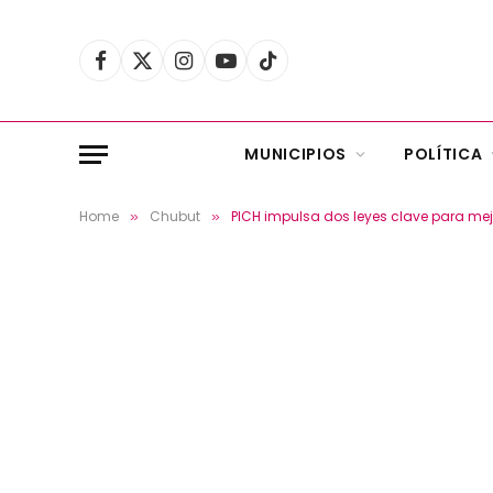
Facebook
X
Instagram
YouTube
TikTok
(Twitter)
MUNICIPIOS
POLÍTICA
Home
Chubut
PICH impulsa dos leyes clave para mej
»
»