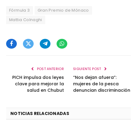
Fórmula 3
Gran Premio de Mónaco
Mattia Colnaghi
Facebook
Twitter
Telegram
WhatsApp
POST ANTERIOR
SIGUIENTE POST
PICH impulsa dos leyes
“Nos dejan afuera”:
clave para mejorar la
mujeres de la pesca
salud en Chubut
denuncian discriminación
NOTICIAS RELACIONADAS