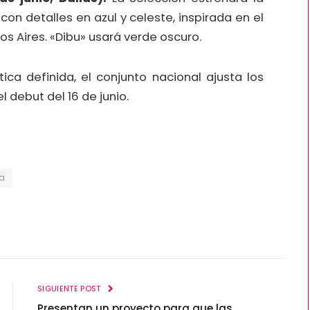
on detalles en azul y celeste, inspirada en el
s Aires. «Dibu» usará verde oscuro.
tica definida, el conjunto nacional ajusta los
 debut del 16 de junio.
na
SIGUIENTE POST
Presentan un proyecto para que las