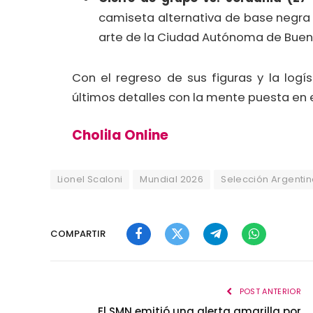
camiseta alternativa de base negra c
arte de la Ciudad Autónoma de Bueno
Con el regreso de sus figuras y la logís
últimos detalles con la mente puesta en el
Cholila Online
Lionel Scaloni
Mundial 2026
Selección Argenti
COMPARTIR
Facebook
Twitter
Telegram
WhatsApp
POST ANTERIOR
El SMN emitió una alerta amarilla por