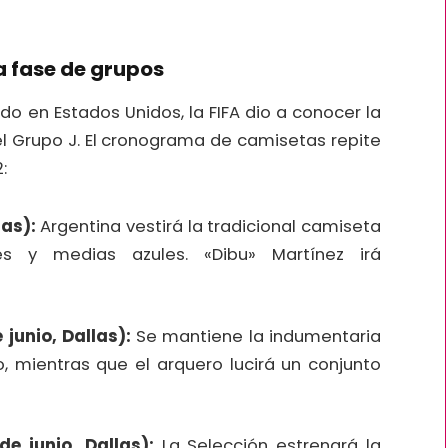
 fase de grupos
do en Estados Unidos, la FIFA dio a conocer la
el Grupo J. El cronograma de camisetas repite
:
sas):
Argentina vestirá la tradicional camiseta
s y medias azules. «Dibu» Martínez irá
junio, Dallas):
Se mantiene la indumentaria
, mientras que el arquero lucirá un conjunto
de junio, Dallas):
La Selección estrenará la