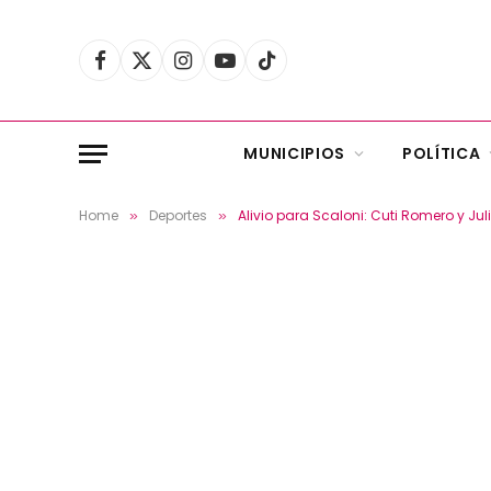
Facebook
X
Instagram
YouTube
TikTok
(Twitter)
MUNICIPIOS
POLÍTICA
Home
Deportes
Alivio para Scaloni: Cuti Romero y Jul
»
»