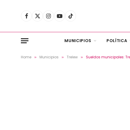
Facebook
X
Instagram
YouTube
TikTok
(Twitter)
MUNICIPIOS
POLÍTICA
Home
Municipios
Trelew
Sueldos municipales: Tr
»
»
»