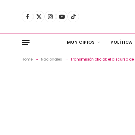
Facebook
X
Instagram
YouTube
TikTok
(Twitter)
MUNICIPIOS
POLÍTICA
Home
Nacionales
Transmisión oficial: el discurso de
»
»