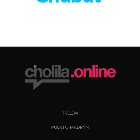
TRELEW
PUERTO MADRYN