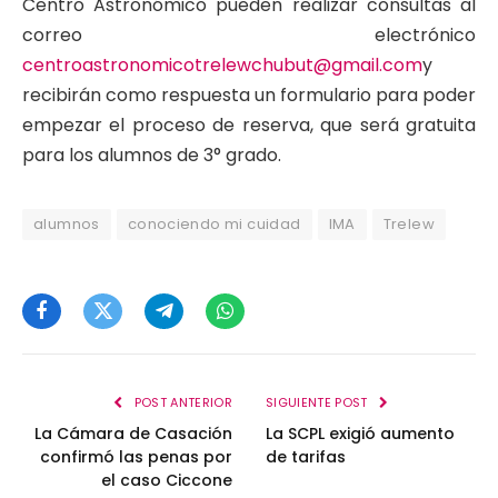
Centro Astronómico pueden realizar consultas al
correo electrónico
centroastronomicotrelewchubut@gmail.com
y
recibirán como respuesta un formulario para poder
empezar el proceso de reserva, que será gratuita
para los alumnos de 3° grado.
alumnos
conociendo mi cuidad
IMA
Trelew
Facebook
Twitter
Telegram
WhatsApp
POST ANTERIOR
SIGUIENTE POST
La Cámara de Casación
La SCPL exigió aumento
confirmó las penas por
de tarifas
el caso Ciccone