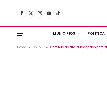
Facebook
X
Instagram
YouTube
TikTok
(Twitter)
MUNICIPIOS
POLÍTICA
Home
Chubut
Continúa abierta la inscripción para e
»
»