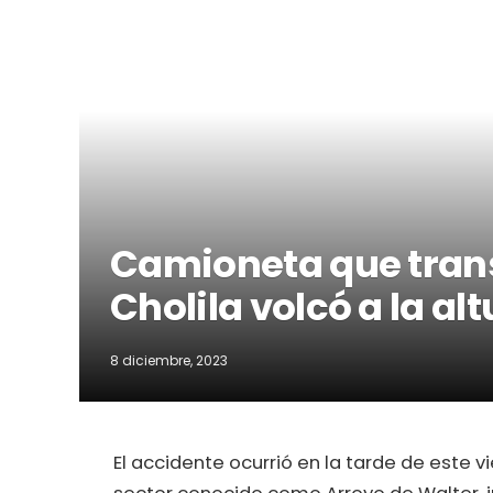
Camioneta que trans
Cholila volcó a la al
8 diciembre, 2023
El accidente ocurrió en la tarde de este vie