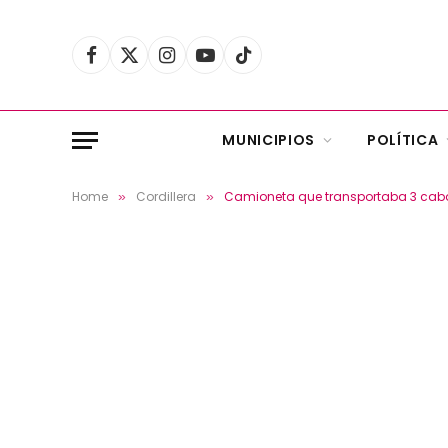
Facebook
X
Instagram
YouTube
TikTok
(Twitter)
MUNICIPIOS
POLÍTICA
Home
Cordillera
Camioneta que transportaba 3 caball
»
»