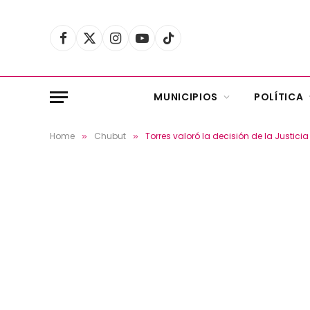
Facebook
X
Instagram
YouTube
TikTok
(Twitter)
MUNICIPIOS
POLÍTICA
Home
Chubut
Torres valoró la decisión de la Justicia
»
»