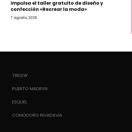
impulsa el taller gratuito de diseño y
confección «Recrear la moda»
7 agosto, 2026
TRELEW
PUERTO MADRYN
ESQUEL
COMODORO RIVADAVIA