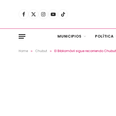
Facebook
X
Instagram
YouTube
TikTok
(Twitter)
MUNICIPIOS
POLÍTICA
Home
Chubut
El Bibliomóvil sigue recorriendo Chubu
»
»