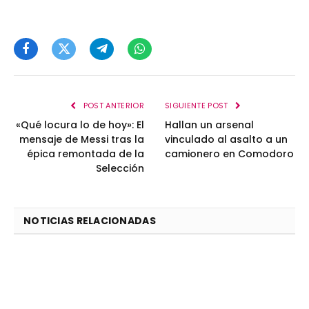
Facebook
Twitter
Telegram
WhatsApp
POST ANTERIOR
SIGUIENTE POST
«Qué locura lo de hoy»: El
Hallan un arsenal
mensaje de Messi tras la
vinculado al asalto a un
épica remontada de la
camionero en Comodoro
Selección
NOTICIAS RELACIONADAS