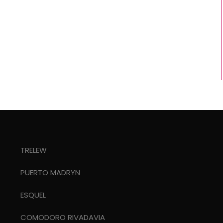
TRELEW
PUERTO MADRYN
ESQUEL
COMODORO RIVADAVIA