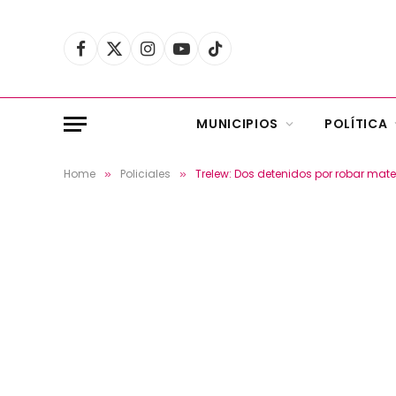
Facebook
X
Instagram
YouTube
TikTok
(Twitter)
MUNICIPIOS
POLÍTICA
Home
Policiales
Trelew: Dos detenidos por robar mate
»
»