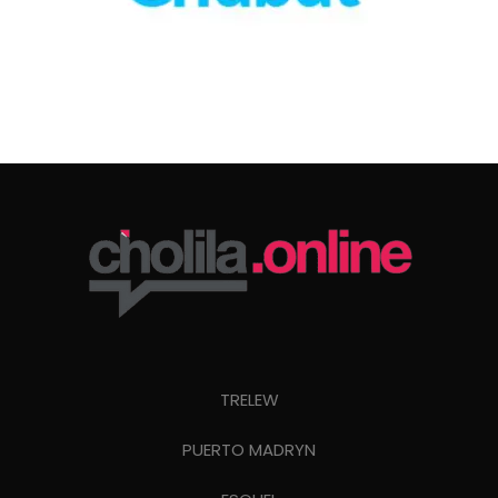
TRELEW
PUERTO MADRYN