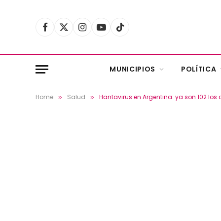
Facebook
X
Instagram
YouTube
TikTok
(Twitter)
MUNICIPIOS
POLÍTICA
Home
Salud
Hantavirus en Argentina: ya son 102 los
»
»