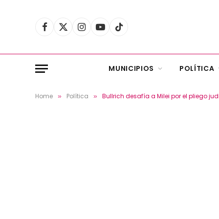
Facebook
X
Instagram
YouTube
TikTok
(Twitter)
MUNICIPIOS
POLÍTICA
Home
Política
Bullrich desafía a Milei por el pliego jud
»
»