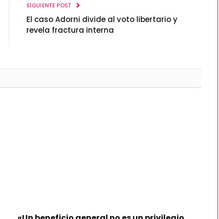
SIGUIENTE POST
El caso Adorni divide al voto libertario y
revela fractura interna
«Un beneficio general no es un privilegio