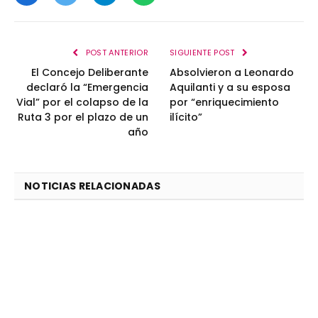
Facebook
Twitter
Telegram
WhatsApp
POST ANTERIOR
SIGUIENTE POST
El Concejo Deliberante
Absolvieron a Leonardo
declaró la “Emergencia
Aquilanti y a su esposa
Vial” por el colapso de la
por “enriquecimiento
Ruta 3 por el plazo de un
ilícito”
año
NOTICIAS RELACIONADAS