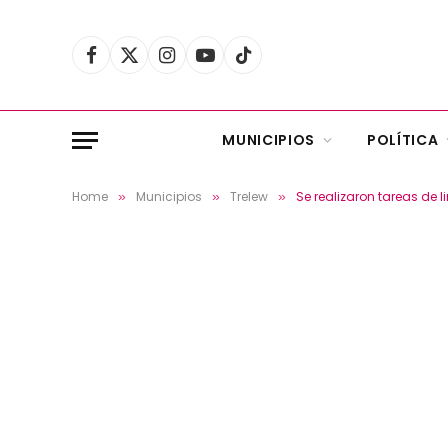
Facebook
X
Instagram
YouTube
TikTok
(Twitter)
MUNICIPIOS
POLÍTICA
Home
Municipios
Trelew
Se realizaron tareas de 
»
»
»