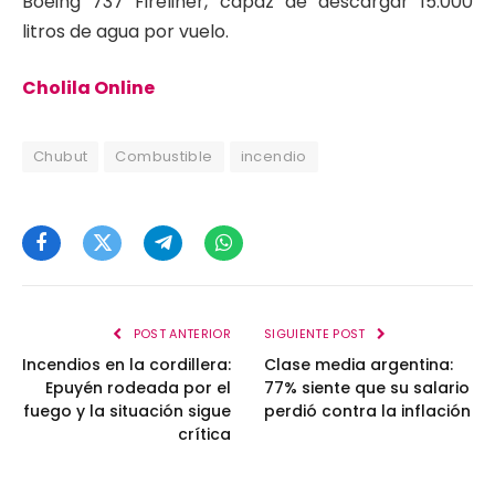
Boeing 737 Fireliner, capaz de descargar 15.000
litros de agua por vuelo.
Cholila Online
Chubut
Combustible
incendio
Facebook
Twitter
Telegram
WhatsApp
POST ANTERIOR
SIGUIENTE POST
Incendios en la cordillera:
Clase media argentina:
Epuyén rodeada por el
77% siente que su salario
fuego y la situación sigue
perdió contra la inflación
crítica