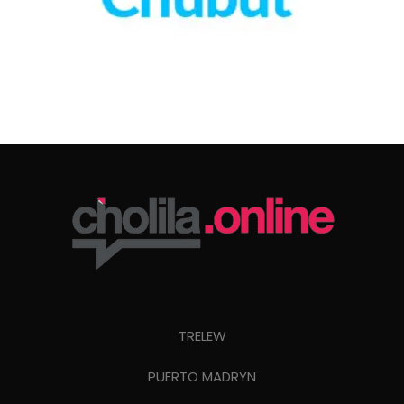
TRELEW
PUERTO MADRYN