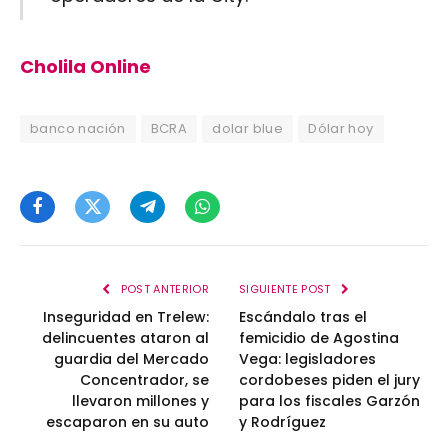
Cholila Online
banco nación
BCRA
dolar blue
Dólar hoy
Facebook
Twitter
Telegram
WhatsApp
POST ANTERIOR
SIGUIENTE POST
Inseguridad en Trelew:
Escándalo tras el
delincuentes ataron al
femicidio de Agostina
guardia del Mercado
Vega: legisladores
Concentrador, se
cordobeses piden el jury
llevaron millones y
para los fiscales Garzón
escaparon en su auto
y Rodríguez