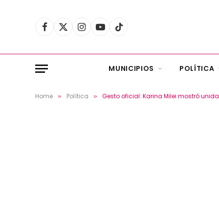
Facebook
X
Instagram
YouTube
TikTok
(Twitter)
MUNICIPIOS
POLÍTICA
Home
Política
Gesto oficial: Karina Milei mostró unid
»
»