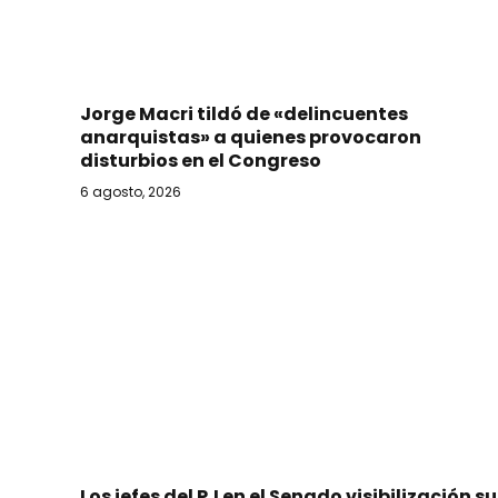
Jorge Macri tildó de «delincuentes
anarquistas» a quienes provocaron
disturbios en el Congreso
6 agosto, 2026
Los jefes del PJ en el Senado visibilización su