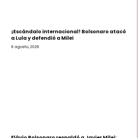
¡Escándalo internacional! Bolsonaro atacó
a Lula y defendió a Milei
6 agosto, 2026
Flávio Bolsonaro respaldó a Javier Milei: