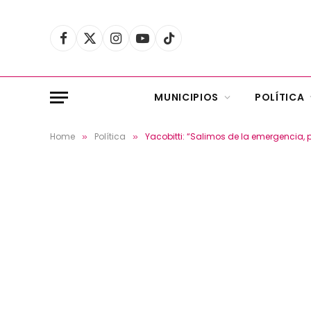
Facebook
X
Instagram
YouTube
TikTok
(Twitter)
MUNICIPIOS
POLÍTICA
Home
Política
Yacobitti: “Salimos de la emergencia, p
»
»