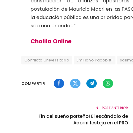
construcción de alianzas opositoras
postulación de Mauricio Macri en las PASO,
la educación pública es una prioridad para
sea una prioridad”.
Cholila Online
Conflicto Universitario
Emiliano Yacobitti
salim
COMPARTIR
Facebook
Twitter
Telegram
WhatsApp
POST ANTERIOR
¡Fin del sueño porteño! El escándalo de
Adorni festeja en el PRO