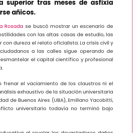
 superior tras meses de asfixia
rse añicos.
a Rosada
se buscó mostrar un escenario de
ostilidades con las altas casas de estudio, las
n dureza el relato oficialista. La crisis civil y
 ciudadanos a las calles sigue operando de
mantelar el capital científico y profesional
a.
ró frenar el vaciamiento de los claustros ni el
nálisis exhaustivo de la situación universitaria
idad de Buenos Aires (UBA), Emiliano Yacobitti,
licto universitario todavía no terminó bajo
ducativa al revelar los devastadores daños