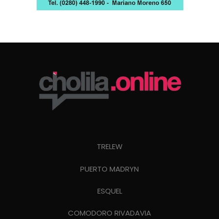
TRELEW
PUERTO MADRYN
ESQUEL
COMODORO RIVADAVIA