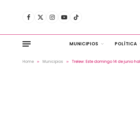
Facebook
X
Instagram
YouTube
TikTok
(Twitter)
MUNICIPIOS
POLÍTICA
Home
Municipios
Trelew: Este domingo 14 de junio hab
»
»