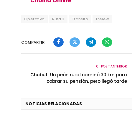
Cholila Online
Operativo
Ruta 3
Transito
Trelew
COMPARTIR
Facebook
Twitter
Telegram
WhatsApp
POST ANTERIOR
Chubut: Un peón rural caminó 30 km para
cobrar su pensión, pero llegó tarde
NOTICIAS RELACIONADAS