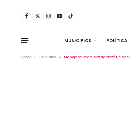
Facebook
X
Instagram
YouTube
TikTok
(Twitter)
MUNICIPIOS
POLÍTICA
Home
Policiales
Manejaba ebrio, protagonizó un accid
»
»