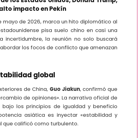
y de los Estados Unidos,
Donald Trump
,
alto impacto en Pekín
 de mayo de 2026, marca un hito diplomático al
stadounidense pisa suelo chino en casi una
 incertidumbre, la reunión no solo buscará
én abordar los focos de conflicto que amenazan
tabilidad global
Exteriores de China,
Guo Jiakun
, confirmó que
rcambio de opiniones». La narrativa oficial de
 bajo los principios de igualdad y beneficio
otencia asiática es inyectar «estabilidad y
l que calificó como turbulento.