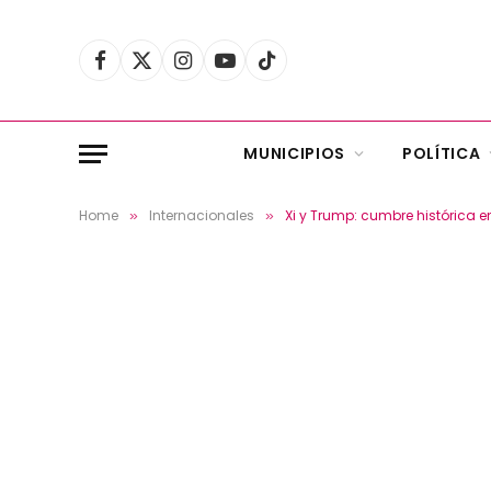
Facebook
X
Instagram
YouTube
TikTok
(Twitter)
MUNICIPIOS
POLÍTICA
Home
Internacionales
Xi y Trump: cumbre histórica en
»
»