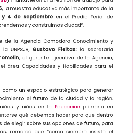
SJB
)
mantuvieron una reunión de trabajo para
6
, la muestra educativa más importante de la
 y 4 de septiembre
en el Predio Ferial de
prendemos y construimos ciudad”.
nte de la Agencia Comodoro Conocimiento y
e la UNPSJB,
Gustavo Fleitas
; la secretaria
Tomelin
; el gerente ejecutivo de la Agencia,
del área Capacidades y Habilidades para el
 como un espacio estratégico para generar
cimiento el futuro de la ciudad y la región.
 niños y niñas en la
Educación
primaria en
untarse qué debemos hacer para que dentro
 de elegir sobre sus opciones de futuro, para
ás, remarcó que “como siempre insiste el