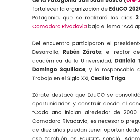
de la Patagonia San Juan Bosco (
UNP
fortalecer la organización de
EduCO 202
Patagonia, que se realizará los días
3
Comodoro Rivadavia
bajo el lema “Acá a
Del encuentro participaron el preside
Desarrollo,
Rubén Zárate
; el rector d
académica de la Universidad,
Daniela 
Domingo Squillace
; y la responsable 
Trabajo en el Siglo XXI,
Cecilia Trigo
.
Zárate destacó que EduCO se consolidó
oportunidades y construir desde el cono
“Cada año inician alrededor de 2000
Comodoro Rivadavia, es necesario preg
de diez años puedan tener oportunidades
eso también es EduCO”, señaló. Adem