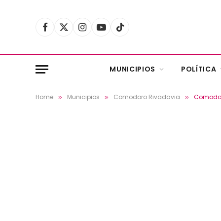
Facebook
X
Instagram
YouTube
TikTok
(Twitter)
MUNICIPIOS
POLÍTICA
Home
Municipios
Comodoro Rivadavia
Comodoro
»
»
»